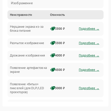
Изображение
Неисправности
Стоимость
Лампа подсветки
Мерцание экрана из-за
Неисправность управления и интерфейсов
3500 ₽
Подробнее →
блока питания
Прочие неисправности
Размытое изображение
3500 ₽
Подробнее →
Режим работы
Дрожание изображения
4000 ₽
Подробнее →
Неисправность звука
Появление артефактов на
4500 ₽
Подробнее →
экране
Появление «битых»
пикселей (для DLP/LED
5000 ₽
Подробнее →
проекторов)
Залипание изображения
4500 ₽
Подробнее →
(image retention)