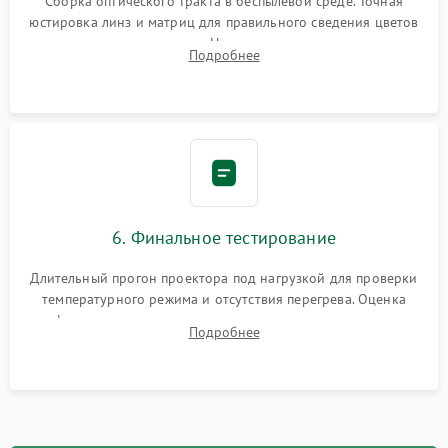
Сборка оптического тракта в беспылевой среде. Точная
юстировка линз и матриц для правильного сведения цветов
и устранения размытия. Надежное подключение всех
Подробнее
шлейфов, установка датчиков и закрытие корпуса
устройства.
6. Финальное тестирование
Длительный прогон проектора под нагрузкой для проверки
температурного режима и отсутствия перегрева. Оценка
фокуса, контрастности и цветопередачи на тестовых
Подробнее
таблицах. Проверка работы всех видеовходов и кнопок
управления.