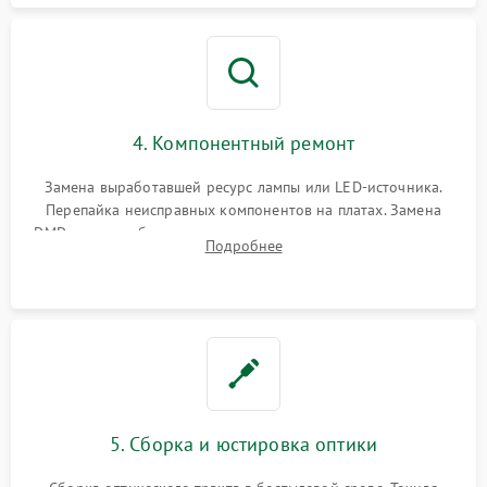
4. Компонентный ремонт
Замена выработавшей ресурс лампы или LED-источника.
Перепайка неисправных компонентов на платах. Замена
DMD-чипа при битых пикселях, установка нового цветового
Подробнее
колеса или восстановление сгоревших поляризационных
пленок.
5. Сборка и юстировка оптики