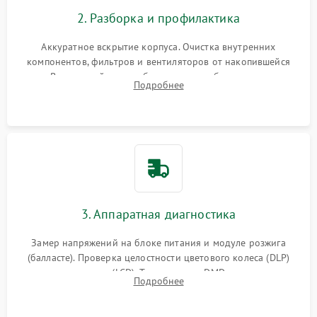
2. Разборка и профилактика
Аккуратное вскрытие корпуса. Очистка внутренних
компонентов, фильтров и вентиляторов от накопившейся
пыли. Визуальный осмотр блока питания, балласта лампы и
Подробнее
материнской платы на наличие прогаров или вздутых
элементов.
3. Аппаратная диагностика
Замер напряжений на блоке питания и модуле розжига
(балласте). Проверка целостности цветового колеса (DLP)
или поляризаторов (LCD). Тестирование DMD-чипа, датчиков
Подробнее
температуры и оптопар с помощью мультиметра и
осциллографа.