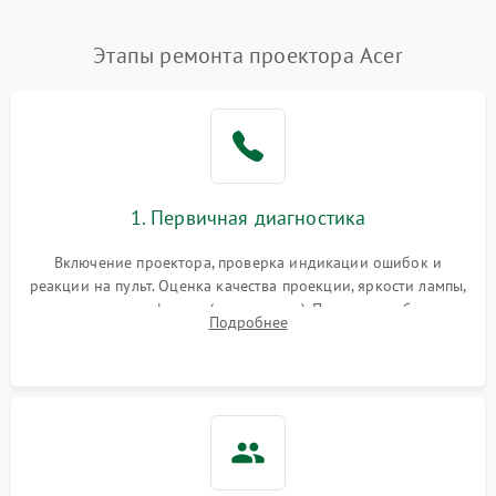
Нестабильная яркость или
Этапы ремонта проектора Acer
4000 ₽
Подробнее →
контраст
Неравномерная подсветка
4500 ₽
Подробнее →
экрана
Не работает
автоматическая коррекция
3000 ₽
Подробнее →
1. Первичная диагностика
трапеции (Keystone)
Включение проектора, проверка индикации ошибок и
Проблемы с
реакции на пульт. Оценка качества проекции, яркости лампы,
масштабированием
3500 ₽
Подробнее →
наличия артефактов (точки, пятна). Проверка работы
изображения
Подробнее
системы охлаждения по уровню шума вентиляторов.