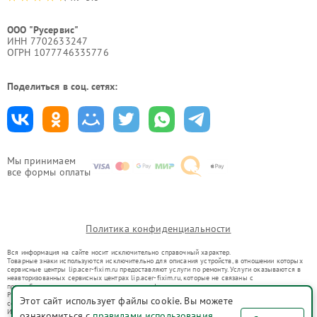
ООО "Русервис"
ИНН 7702633247
ОГРН 1077746335776
Поделиться в соц. сетях:
Мы принимаем
все формы оплаты
Политика конфиденциальности
Вся информация на сайте носит исключительно справочный характер.
Товарные знаки используются исключительно для описания устройств, в отношении которых
сервисные центры lip.acer-fixim.ru предоставляют услуги по ремонту. Услуги оказываются в
неавторизованных сервисных центрах lip.acer-fixim.ru, которые не связаны с
правообладателями товарных знаков или их официальными представителями.
Ремонт осуществляется для устройств, уже введенных в гражданский оборот в соответствии
Этот сайт использует файлы cookie. Вы можете
со статьей 1487 ГК РФ.
Использование товарных знаков не преследует цели индивидуализации услуг или введения
ознакомиться с
правилами использования