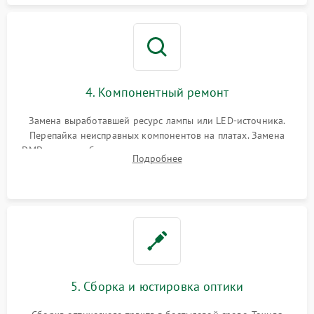
4. Компонентный ремонт
Замена выработавшей ресурс лампы или LED-источника.
Перепайка неисправных компонентов на платах. Замена
DMD-чипа при битых пикселях, установка нового цветового
Подробнее
колеса или восстановление сгоревших поляризационных
пленок.
5. Сборка и юстировка оптики