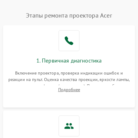
Нестабильная яркость или
Этапы ремонта проектора Acer
4000 ₽
Подробнее →
контраст
Неравномерная подсветка
4500 ₽
Подробнее →
экрана
Не работает
автоматическая коррекция
3000 ₽
Подробнее →
1. Первичная диагностика
трапеции (Keystone)
Включение проектора, проверка индикации ошибок и
Проблемы с
реакции на пульт. Оценка качества проекции, яркости лампы,
масштабированием
3500 ₽
Подробнее →
наличия артефактов (точки, пятна). Проверка работы
изображения
Подробнее
системы охлаждения по уровню шума вентиляторов.