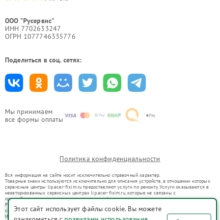
ООО "Русервис"
ИНН 7702633247
ОГРН 1077746335776
Поделиться в соц. сетях:
Мы принимаем
все формы оплаты
Политика конфиденциальности
Вся информация на сайте носит исключительно справочный характер.
Товарные знаки используются исключительно для описания устройств, в отношении которых
сервисные центры lip.acer-fixim.ru предоставляют услуги по ремонту. Услуги оказываются в
неавторизованных сервисных центрах lip.acer-fixim.ru, которые не связаны с
правообладателями товарных знаков или их официальными представителями.
Ремонт осуществляется для устройств, уже введенных в гражданский оборот в соответствии
Этот сайт использует файлы cookie. Вы можете
со статьей 1487 ГК РФ.
Использование товарных знаков не преследует цели индивидуализации услуг или введения
ознакомиться с
правилами использования