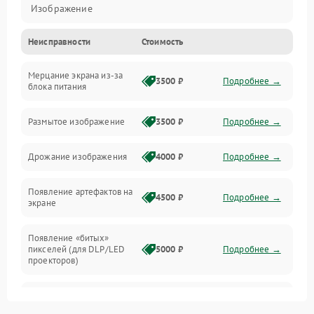
Изображение
Неисправности
Стоимость
Лампа подсветки
Мерцание экрана из-за
Неисправность управления и интерфейсов
3500 ₽
Подробнее →
блока питания
Прочие неисправности
Размытое изображение
3500 ₽
Подробнее →
Режим работы
Дрожание изображения
4000 ₽
Подробнее →
Неисправность звука
Появление артефактов на
4500 ₽
Подробнее →
экране
Появление «битых»
пикселей (для DLP/LED
5000 ₽
Подробнее →
проекторов)
Залипание изображения
4500 ₽
Подробнее →
(image retention)