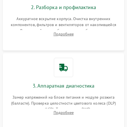
2. Разборка и профилактика
Аккуратное вскрытие корпуса. Очистка внутренних
компонентов, фильтров и вентиляторов от накопившейся
пыли. Визуальный осмотр блока питания, балласта лампы и
Подробнее
материнской платы на наличие прогаров или вздутых
элементов.
3. Аппаратная диагностика
Замер напряжений на блоке питания и модуле розжига
(балласте). Проверка целостности цветового колеса (DLP)
или поляризаторов (LCD). Тестирование DMD-чипа, датчиков
Подробнее
температуры и оптопар с помощью мультиметра и
осциллографа.