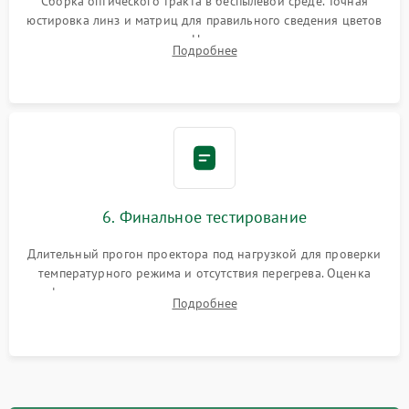
Сборка оптического тракта в беспылевой среде. Точная
юстировка линз и матриц для правильного сведения цветов
и устранения размытия. Надежное подключение всех
Подробнее
шлейфов, установка датчиков и закрытие корпуса
устройства.
6. Финальное тестирование
Длительный прогон проектора под нагрузкой для проверки
температурного режима и отсутствия перегрева. Оценка
фокуса, контрастности и цветопередачи на тестовых
Подробнее
таблицах. Проверка работы всех видеовходов и кнопок
управления.