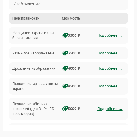
Изображение
Неисправности
Стоимость
Лампа подсветки
Мерцание экрана из-за
Неисправность управления и интерфейсов
3500 ₽
Подробнее →
блока питания
Прочие неисправности
Размытое изображение
3500 ₽
Подробнее →
Режим работы
Дрожание изображения
4000 ₽
Подробнее →
Неисправность звука
Появление артефактов на
4500 ₽
Подробнее →
экране
Появление «битых»
пикселей (для DLP/LED
5000 ₽
Подробнее →
проекторов)
Залипание изображения
4500 ₽
Подробнее →
(image retention)