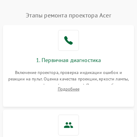
Нестабильная яркость или
Этапы ремонта проектора Acer
4000 ₽
Подробнее →
контраст
Неравномерная подсветка
4500 ₽
Подробнее →
экрана
Не работает
автоматическая коррекция
3000 ₽
Подробнее →
1. Первичная диагностика
трапеции (Keystone)
Включение проектора, проверка индикации ошибок и
Проблемы с
реакции на пульт. Оценка качества проекции, яркости лампы,
масштабированием
3500 ₽
Подробнее →
наличия артефактов (точки, пятна). Проверка работы
изображения
Подробнее
системы охлаждения по уровню шума вентиляторов.