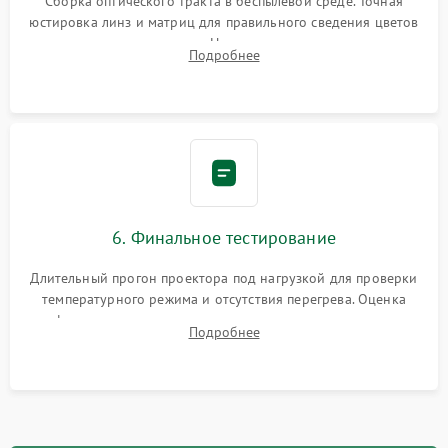
Сборка оптического тракта в беспылевой среде. Точная
юстировка линз и матриц для правильного сведения цветов
и устранения размытия. Надежное подключение всех
Подробнее
шлейфов, установка датчиков и закрытие корпуса
устройства.
6. Финальное тестирование
Длительный прогон проектора под нагрузкой для проверки
температурного режима и отсутствия перегрева. Оценка
фокуса, контрастности и цветопередачи на тестовых
Подробнее
таблицах. Проверка работы всех видеовходов и кнопок
управления.