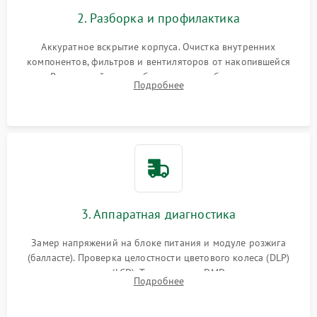
2. Разборка и профилактика
Аккуратное вскрытие корпуса. Очистка внутренних
компонентов, фильтров и вентиляторов от накопившейся
пыли. Визуальный осмотр блока питания, балласта лампы и
Подробнее
материнской платы на наличие прогаров или вздутых
элементов.
3. Аппаратная диагностика
Замер напряжений на блоке питания и модуле розжига
(балласте). Проверка целостности цветового колеса (DLP)
или поляризаторов (LCD). Тестирование DMD-чипа, датчиков
Подробнее
температуры и оптопар с помощью мультиметра и
осциллографа.