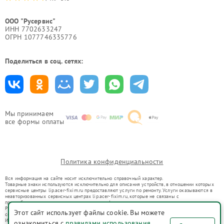
ООО "Русервис"
ИНН 7702633247
ОГРН 1077746335776
Поделиться в соц. сетях:
Мы принимаем
все формы оплаты
Политика конфиденциальности
Вся информация на сайте носит исключительно справочный характер.
Товарные знаки используются исключительно для описания устройств, в отношении которых
сервисные центры lip.acer-fixim.ru предоставляют услуги по ремонту. Услуги оказываются в
неавторизованных сервисных центрах lip.acer-fixim.ru, которые не связаны с
правообладателями товарных знаков или их официальными представителями.
Ремонт осуществляется для устройств, уже введенных в гражданский оборот в соответствии
Этот сайт использует файлы cookie. Вы можете
со статьей 1487 ГК РФ.
Использование товарных знаков не преследует цели индивидуализации услуг или введения
ознакомиться с
правилами использования