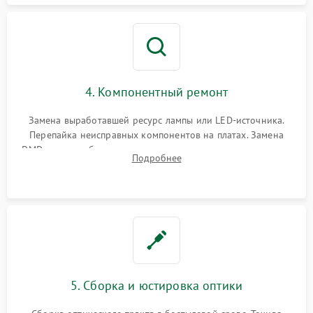
4. Компонентный ремонт
Замена выработавшей ресурс лампы или LED-источника.
Перепайка неисправных компонентов на платах. Замена
DMD-чипа при битых пикселях, установка нового цветового
Подробнее
колеса или восстановление сгоревших поляризационных
пленок.
5. Сборка и юстировка оптики