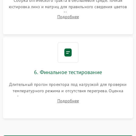
Сборка оптического тракта в беспылевой среде. Точная
юстировка линз и матриц для правильного сведения цветов
и устранения размытия. Надежное подключение всех
Подробнее
шлейфов, установка датчиков и закрытие корпуса
устройства.
6. Финальное тестирование
Длительный прогон проектора под нагрузкой для проверки
температурного режима и отсутствия перегрева. Оценка
фокуса, контрастности и цветопередачи на тестовых
Подробнее
таблицах. Проверка работы всех видеовходов и кнопок
управления.