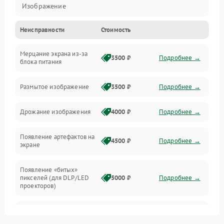
Изображение
Неисправности
Стоимость
Лампа подсветки
Мерцание экрана из-за
Неисправность управления и интерфейсов
3500 ₽
Подробнее →
блока питания
Прочие неисправности
Размытое изображение
3500 ₽
Подробнее →
Режим работы
Дрожание изображения
4000 ₽
Подробнее →
Неисправность звука
Появление артефактов на
4500 ₽
Подробнее →
экране
Появление «битых»
пикселей (для DLP/LED
5000 ₽
Подробнее →
проекторов)
Залипание изображения
4500 ₽
Подробнее →
(image retention)