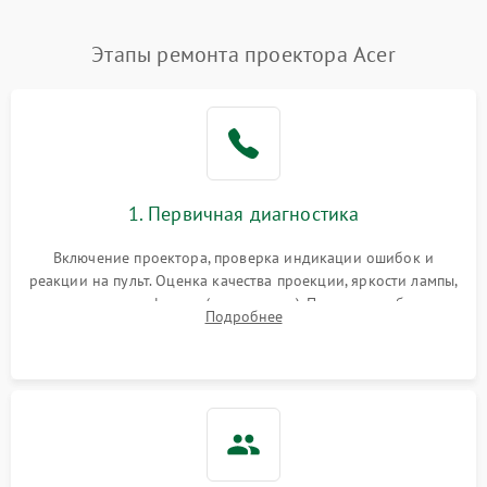
Нестабильная яркость или
Этапы ремонта проектора Acer
4000 ₽
Подробнее →
контраст
Неравномерная подсветка
4500 ₽
Подробнее →
экрана
Не работает
автоматическая коррекция
3000 ₽
Подробнее →
1. Первичная диагностика
трапеции (Keystone)
Включение проектора, проверка индикации ошибок и
Проблемы с
реакции на пульт. Оценка качества проекции, яркости лампы,
масштабированием
3500 ₽
Подробнее →
наличия артефактов (точки, пятна). Проверка работы
изображения
Подробнее
системы охлаждения по уровню шума вентиляторов.