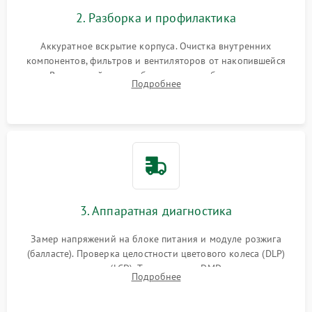
2. Разборка и профилактика
Аккуратное вскрытие корпуса. Очистка внутренних
компонентов, фильтров и вентиляторов от накопившейся
пыли. Визуальный осмотр блока питания, балласта лампы и
Подробнее
материнской платы на наличие прогаров или вздутых
элементов.
3. Аппаратная диагностика
Замер напряжений на блоке питания и модуле розжига
(балласте). Проверка целостности цветового колеса (DLP)
или поляризаторов (LCD). Тестирование DMD-чипа, датчиков
Подробнее
температуры и оптопар с помощью мультиметра и
осциллографа.