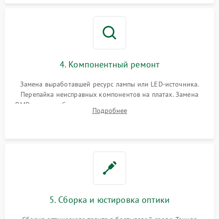
4. Компонентный ремонт
Замена выработавшей ресурс лампы или LED-источника.
Перепайка неисправных компонентов на платах. Замена
DMD-чипа при битых пикселях, установка нового цветового
Подробнее
колеса или восстановление сгоревших поляризационных
пленок.
5. Сборка и юстировка оптики