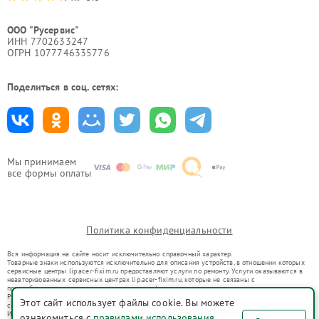
ООО "Русервис"
ИНН 7702633247
ОГРН 1077746335776
Поделиться в соц. сетях:
Мы принимаем
все формы оплаты
Политика конфиденциальности
Вся информация на сайте носит исключительно справочный характер.
Товарные знаки используются исключительно для описания устройств, в отношении которых
сервисные центры lip.acer-fixim.ru предоставляют услуги по ремонту. Услуги оказываются в
неавторизованных сервисных центрах lip.acer-fixim.ru, которые не связаны с
правообладателями товарных знаков или их официальными представителями.
Ремонт осуществляется для устройств, уже введенных в гражданский оборот в соответствии
Этот сайт использует файлы cookie. Вы можете
со статьей 1487 ГК РФ.
Использование товарных знаков не преследует цели индивидуализации услуг или введения
ознакомиться с
правилами использования