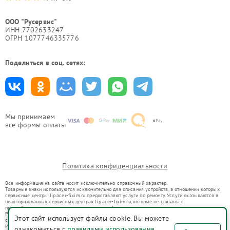
ООО "Русервис"
ИНН 7702633247
ОГРН 1077746335776
Поделиться в соц. сетях:
Мы принимаем
все формы оплаты
Политика конфиденциальности
Вся информация на сайте носит исключительно справочный характер.
Товарные знаки используются исключительно для описания устройств, в отношении которых
сервисные центры lip.acer-fixim.ru предоставляют услуги по ремонту. Услуги оказываются в
неавторизованных сервисных центрах lip.acer-fixim.ru, которые не связаны с
правообладателями товарных знаков или их официальными представителями.
Ремонт осуществляется для устройств, уже введенных в гражданский оборот в соответствии
Этот сайт использует файлы cookie. Вы можете
со статьей 1487 ГК РФ.
Использование товарных знаков не преследует цели индивидуализации услуг или введения
ознакомиться с
правилами использования