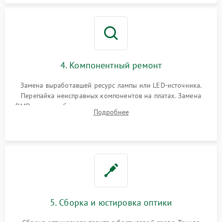
4. Компонентный ремонт
Замена выработавшей ресурс лампы или LED-источника.
Перепайка неисправных компонентов на платах. Замена
DMD-чипа при битых пикселях, установка нового цветового
Подробнее
колеса или восстановление сгоревших поляризационных
пленок.
5. Сборка и юстировка оптики