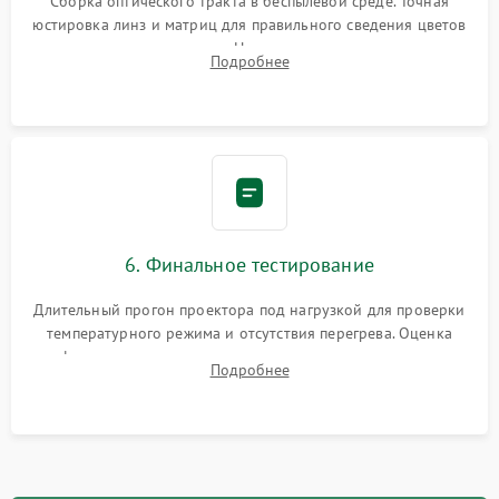
Сборка оптического тракта в беспылевой среде. Точная
юстировка линз и матриц для правильного сведения цветов
и устранения размытия. Надежное подключение всех
Подробнее
шлейфов, установка датчиков и закрытие корпуса
устройства.
6. Финальное тестирование
Длительный прогон проектора под нагрузкой для проверки
температурного режима и отсутствия перегрева. Оценка
фокуса, контрастности и цветопередачи на тестовых
Подробнее
таблицах. Проверка работы всех видеовходов и кнопок
управления.