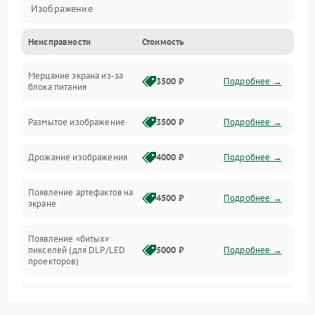
Изображение
Неисправности
Стоимость
Лампа подсветки
Мерцание экрана из-за
Неисправность управления и интерфейсов
3500 ₽
Подробнее →
блока питания
Прочие неисправности
Размытое изображение
3500 ₽
Подробнее →
Режим работы
Дрожание изображения
4000 ₽
Подробнее →
Неисправность звука
Появление артефактов на
4500 ₽
Подробнее →
экране
Появление «битых»
пикселей (для DLP/LED
5000 ₽
Подробнее →
проекторов)
Залипание изображения
4500 ₽
Подробнее →
(image retention)