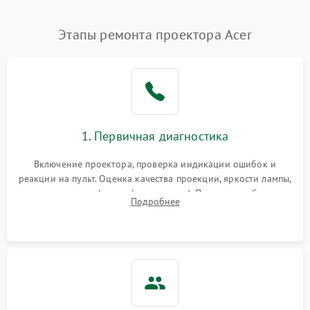
Нестабильная яркость или
Этапы ремонта проектора Acer
4000 ₽
Подробнее →
контраст
Неравномерная подсветка
4500 ₽
Подробнее →
экрана
Не работает
автоматическая коррекция
3000 ₽
Подробнее →
1. Первичная диагностика
трапеции (Keystone)
Включение проектора, проверка индикации ошибок и
Проблемы с
реакции на пульт. Оценка качества проекции, яркости лампы,
масштабированием
3500 ₽
Подробнее →
наличия артефактов (точки, пятна). Проверка работы
изображения
Подробнее
системы охлаждения по уровню шума вентиляторов.