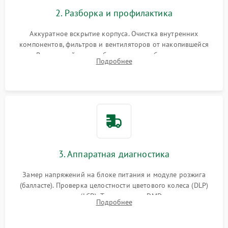
2. Разборка и профилактика
Аккуратное вскрытие корпуса. Очистка внутренних
компонентов, фильтров и вентиляторов от накопившейся
пыли. Визуальный осмотр блока питания, балласта лампы и
Подробнее
материнской платы на наличие прогаров или вздутых
элементов.
3. Аппаратная диагностика
Замер напряжений на блоке питания и модуле розжига
(балласте). Проверка целостности цветового колеса (DLP)
или поляризаторов (LCD). Тестирование DMD-чипа, датчиков
Подробнее
температуры и оптопар с помощью мультиметра и
осциллографа.