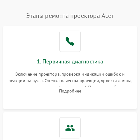
Нестабильная яркость или
Этапы ремонта проектора Acer
4000 ₽
Подробнее →
контраст
Неравномерная подсветка
4500 ₽
Подробнее →
экрана
Не работает
автоматическая коррекция
3000 ₽
Подробнее →
1. Первичная диагностика
трапеции (Keystone)
Включение проектора, проверка индикации ошибок и
Проблемы с
реакции на пульт. Оценка качества проекции, яркости лампы,
масштабированием
3500 ₽
Подробнее →
наличия артефактов (точки, пятна). Проверка работы
изображения
Подробнее
системы охлаждения по уровню шума вентиляторов.