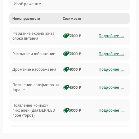
Изображение
Неисправности
Стоимость
Лампа подсветки
Мерцание экрана из-за
Неисправность управления и интерфейсов
3500 ₽
Подробнее →
блока питания
Прочие неисправности
Размытое изображение
3500 ₽
Подробнее →
Режим работы
Дрожание изображения
4000 ₽
Подробнее →
Неисправность звука
Появление артефактов на
4500 ₽
Подробнее →
экране
Появление «битых»
пикселей (для DLP/LED
5000 ₽
Подробнее →
проекторов)
Залипание изображения
4500 ₽
Подробнее →
(image retention)