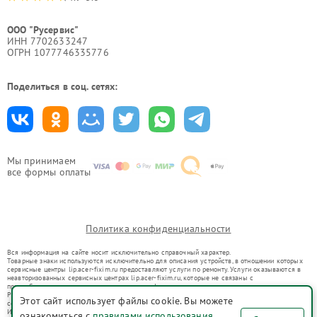
ООО "Русервис"
ИНН 7702633247
ОГРН 1077746335776
Поделиться в соц. сетях:
Мы принимаем
все формы оплаты
Политика конфиденциальности
Вся информация на сайте носит исключительно справочный характер.
Товарные знаки используются исключительно для описания устройств, в отношении которых
сервисные центры lip.acer-fixim.ru предоставляют услуги по ремонту. Услуги оказываются в
неавторизованных сервисных центрах lip.acer-fixim.ru, которые не связаны с
правообладателями товарных знаков или их официальными представителями.
Ремонт осуществляется для устройств, уже введенных в гражданский оборот в соответствии
Этот сайт использует файлы cookie. Вы можете
со статьей 1487 ГК РФ.
Использование товарных знаков не преследует цели индивидуализации услуг или введения
ознакомиться с
правилами использования