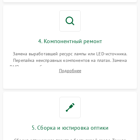
4. Компонентный ремонт
Замена выработавшей ресурс лампы или LED-источника.
Перепайка неисправных компонентов на платах. Замена
DMD-чипа при битых пикселях, установка нового цветового
Подробнее
колеса или восстановление сгоревших поляризационных
пленок.
5. Сборка и юстировка оптики