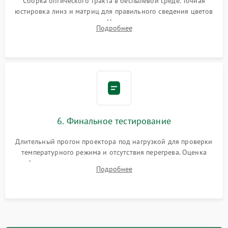
Сборка оптического тракта в беспылевой среде. Точная
юстировка линз и матриц для правильного сведения цветов
и устранения размытия. Надежное подключение всех
Подробнее
шлейфов, установка датчиков и закрытие корпуса
устройства.
6. Финальное тестирование
Длительный прогон проектора под нагрузкой для проверки
температурного режима и отсутствия перегрева. Оценка
фокуса, контрастности и цветопередачи на тестовых
Подробнее
таблицах. Проверка работы всех видеовходов и кнопок
управления.