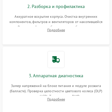
2. Разборка и профилактика
Аккуратное вскрытие корпуса. Очистка внутренних
компонентов, фильтров и вентиляторов от накопившейся
пыли. Визуальный осмотр блока питания, балласта лампы и
Подробнее
материнской платы на наличие прогаров или вздутых
элементов.
3. Аппаратная диагностика
Замер напряжений на блоке питания и модуле розжига
(балласте). Проверка целостности цветового колеса (DLP)
или поляризаторов (LCD). Тестирование DMD-чипа, датчиков
Подробнее
температуры и оптопар с помощью мультиметра и
осциллографа.