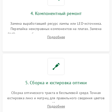
4. Компонентный ремонт
Замена выработавшей ресурс лампы или LED-источника.
Перепайка неисправных компонентов на платах. Замена
DMD-чипа при битых пикселях, установка нового цветового
Подробнее
колеса или восстановление сгоревших поляризационных
пленок.
5. Сборка и юстировка оптики
Сборка оптического тракта в беспылевой среде. Точная
юстировка линз и матриц для правильного сведения цветов
и устранения размытия. Надежное подключение всех
Подробнее
шлейфов, установка датчиков и закрытие корпуса