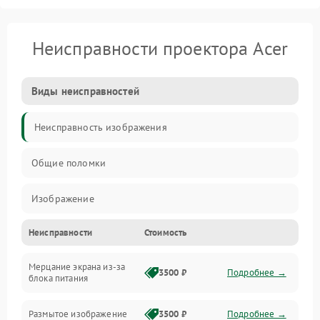
Неисправности проектора Acer
Виды неисправностей
Неисправность изображения
Общие поломки
Изображение
Неисправности
Стоимость
Лампа подсветки
Мерцание экрана из-за
Неисправность управления и интерфейсов
3500 ₽
Подробнее →
блока питания
Прочие неисправности
Размытое изображение
3500 ₽
Подробнее →