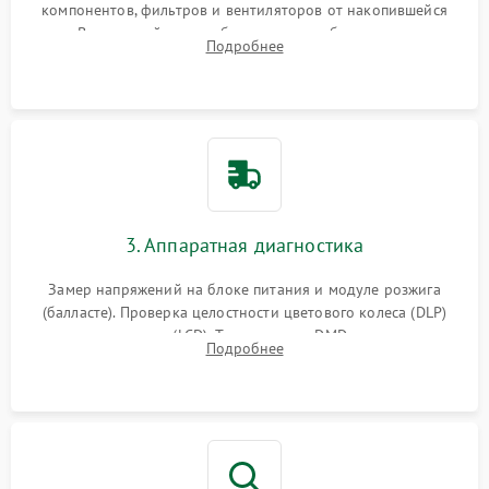
компонентов, фильтров и вентиляторов от накопившейся
пыли. Визуальный осмотр блока питания, балласта лампы и
Подробнее
материнской платы на наличие прогаров или вздутых
элементов.
3. Аппаратная диагностика
Замер напряжений на блоке питания и модуле розжига
(балласте). Проверка целостности цветового колеса (DLP)
или поляризаторов (LCD). Тестирование DMD-чипа, датчиков
Подробнее
температуры и оптопар с помощью мультиметра и
осциллографа.