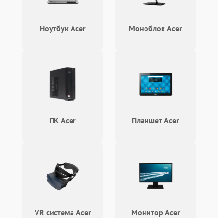
автоматическая коррекция
3000 ₽
Подробнее →
трапеции (Keystone)
Ноутбук Acer
Моноблок Acer
Проблемы с
масштабированием
3500 ₽
Подробнее →
изображения
ПК Acer
Планшет Acer
VR система Acer
Монитор Acer