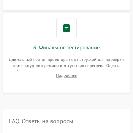
устройства.
6. Финальное тестирование
Длительный прогон проектора под нагрузкой для проверки
температурного режима и отсутствия перегрева. Оценка
фокуса, контрастности и цветопередачи на тестовых
Подробнее
таблицах. Проверка работы всех видеовходов и кнопок
управления.
FAQ. Ответы на вопросы