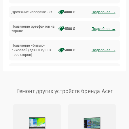
Режим работы
Дрожание изображения
4000 ₽
Подробнее →
Неисправность звука
Появление артефактов на
4500 ₽
Подробнее →
экране
Появление «битых»
пикселей (для DLP/LED
5000 ₽
Подробнее →
проекторов)
Залипание изображения
4500 ₽
Подробнее →
(image retention)
Нестабильная яркость или
Ремонт других устройств бренда Acer
4000 ₽
Подробнее →
контраст
Неравномерная подсветка
4500 ₽
Подробнее →
экрана
Не работает