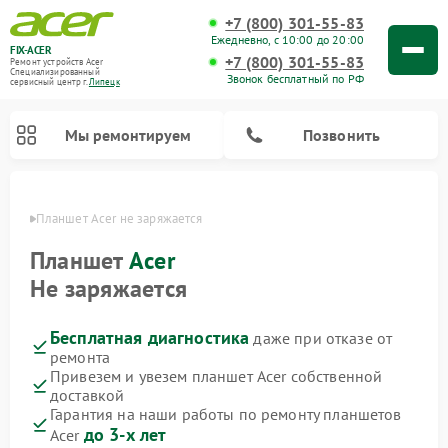
+7 (800) 301-55-83
Ежедневно, с 10:00 до 20:00
FIX-ACER
+7 (800) 301-55-83
Ремонт устройств Acer
Специализированный
Звонок бесплатный по РФ
cервисный центр г.
Липецк
Мы ремонтируем
Позвонить
пецке
Планшет Acer не заряжается
Планшет
Acer
Не заряжается
Бесплатная диагностика
даже при отказе от
ремонта
Привезем и увезем планшет Acer собственной
доставкой
Гарантия на наши работы по ремонту планшетов
до 3-х лет
Acer