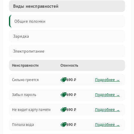
Виды неисправностей
Общие поломки
Зарядка
Электропитание
Неисправности
Стоимость
Экран и изображение
Сильно греется
690 ₽
Подробнее →
Дисплей
Забыл пароль
690 ₽
Подробнее →
Экран (дисплей)
Не видит карту памяти
690 ₽
Подробнее →
Связь
Попала вода
690 ₽
Подробнее →
Разговор (микрофон, динамик)