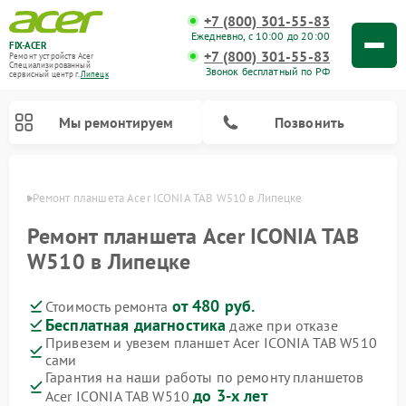
+7 (800) 301-55-83
Ежедневно, с 10:00 до 20:00
FIX-ACER
+7 (800) 301-55-83
Ремонт устройств Acer
Специализированный
Звонок бесплатный по РФ
cервисный центр г.
Липецк
Мы ремонтируем
Позвонить
пецке
Ремонт планшета Acer ICONIA TAB W510 в Липецке
Ремонт планшета Acer ICONIA TAB
W510 в Липецке
от 480 руб.
Стоимость ремонта
Бесплатная диагностика
даже при отказе
Привезем и увезем планшет Acer ICONIA TAB W510
сами
Гарантия на наши работы по ремонту планшетов
до 3-х лет
Acer ICONIA TAB W510