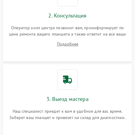
Сенсорное управление
2. Консультация
Проблемы с механикой
Оператор колл центра позвонит вам, проинформирует по
цене ремонта вашего планшета а также ответит на все ваши
Питание и аккумулятор
вопросы.
Подробнее
Кнопки и органы управления
Звук и аудио
Камеры
ПО
3. Выезд мастера
Наш специалист приедет к вам в удобное для вас время.
Заберет ваш планшет и привезет на склад для диагностики.