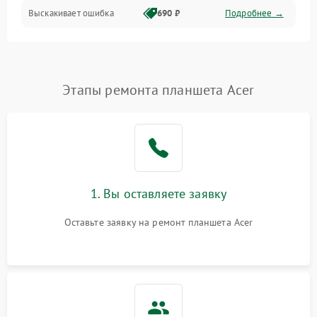
Выскакивает ошибка
690 ₽
Подробнее →
Перегрев и нестабильная работа
Влага и механические повреждения
Сеть и интернет
Этапы ремонта планшета Acer
Зарядка и разъёмы
Программные сбои
1. Вы оставляете заявку
Память и данные
Оставьте заявку на ремонт планшета Acer
Режим работы
Связь и беспроводные модули
Камера