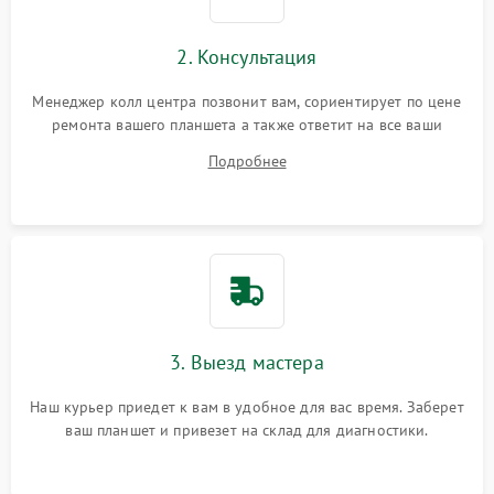
Сенсорное управление
2. Консультация
Проблемы с механикой
Менеджер колл центра позвонит вам, сориентирует по цене
ремонта вашего планшета а также ответит на все ваши
Питание и аккумулятор
вопросы.
Подробнее
Кнопки и органы управления
Звук и аудио
Камеры
ПО
3. Выезд мастера
Наш курьер приедет к вам в удобное для вас время. Заберет
ваш планшет и привезет на склад для диагностики.