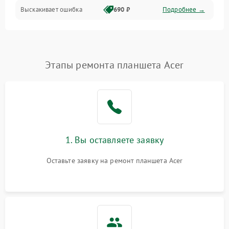
Выскакивает ошибка
690 ₽
Подробнее →
Перегрев и нестабильная работа
Влага и механические повреждения
Сеть и интернет
Этапы ремонта планшета Acer
Зарядка и разъёмы
Программные сбои
1. Вы оставляете заявку
Память и данные
Оставьте заявку на ремонт планшета Acer
Режим работы
Связь и беспроводные модули
Камера