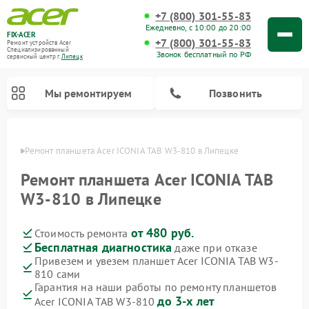
+7 (800) 301-55-83
Ежедневно, с 10:00 до 20:00
FIX-ACER
+7 (800) 301-55-83
Ремонт устройств Acer
Специализированный
Звонок бесплатный по РФ
cервисный центр г.
Липецк
Мы ремонтируем
Позвонить
пецке
Ремонт планшета Acer ICONIA TAB W3-810 в Липецке
Ремонт планшета Acer ICONIA TAB
W3-810 в Липецке
от 480 руб.
Стоимость ремонта
Бесплатная диагностика
даже при отказе
Привезем и увезем планшет Acer ICONIA TAB W3-
810 сами
Гарантия на наши работы по ремонту планшетов
до 3-х лет
Acer ICONIA TAB W3-810