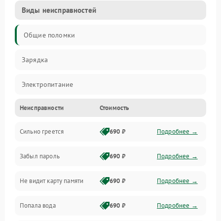
Виды неисправностей
Общие поломки
Зарядка
Электропитание
Неисправности
Стоимость
Экран и изображение
Сильно греется
690 ₽
Подробнее →
Дисплей
Забыл пароль
690 ₽
Подробнее →
Экран (дисплей)
Не видит карту памяти
690 ₽
Подробнее →
Связь
Попала вода
690 ₽
Подробнее →
Разговор (микрофон, динамик)