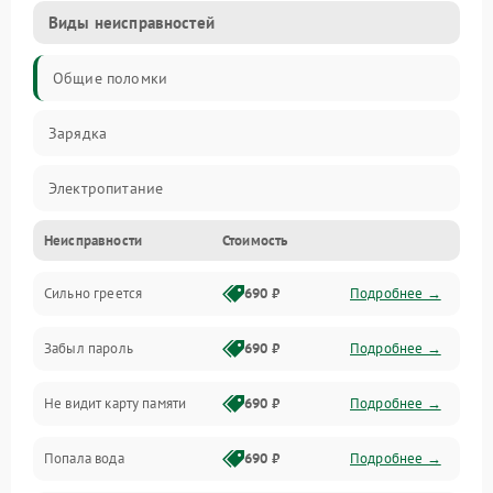
Виды неисправностей
Общие поломки
Зарядка
Электропитание
Неисправности
Стоимость
Экран и изображение
Сильно греется
690 ₽
Подробнее →
Дисплей
Забыл пароль
690 ₽
Подробнее →
Экран (дисплей)
Не видит карту памяти
690 ₽
Подробнее →
Связь
Попала вода
690 ₽
Подробнее →
Разговор (микрофон, динамик)