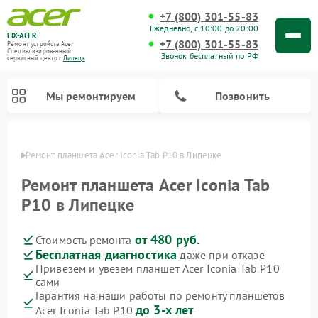
+7 (800) 301-55-83
Ежедневно, с 10:00 до 20:00
FIX-ACER
+7 (800) 301-55-83
Ремонт устройств Acer
Специализированный
Звонок бесплатный по РФ
cервисный центр г.
Липецк
Мы ремонтируем
Позвонить
пецке
Ремонт планшета Acer Iconia Tab P10 в Липецке
Ремонт планшета Acer Iconia Tab
P10 в Липецке
от 480 руб.
Стоимость ремонта
Бесплатная диагностика
даже при отказе
Привезем и увезем планшет Acer Iconia Tab P10
сами
Гарантия на наши работы по ремонту планшетов
до 3-х лет
Acer Iconia Tab P10