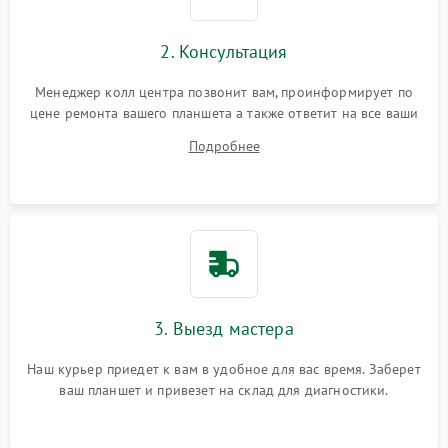
Сенсорное управление
2. Консультация
Проблемы с механикой
Менеджер колл центра позвонит вам, проинформирует по
цене ремонта вашего планшета а также ответит на все ваши
Питание и аккумулятор
вопросы.
Подробнее
Кнопки и органы управления
Звук и аудио
Камеры
ПО
3. Выезд мастера
Наш курьер приедет к вам в удобное для вас время. Заберет
ваш планшет и привезет на склад для диагностики.