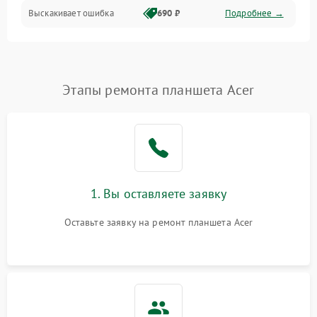
Выскакивает ошибка
690 ₽
Подробнее →
Перегрев и нестабильная работа
Влага и механические повреждения
Сеть и интернет
Этапы ремонта планшета Acer
Зарядка и разъёмы
Программные сбои
1. Вы оставляете заявку
Память и данные
Оставьте заявку на ремонт планшета Acer
Режим работы
Связь и беспроводные модули
Камера