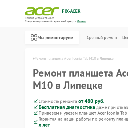
FIX-ACER
Ремонт устройств Acer
Специализированный cервисный центр г.
Липецк
Мы ремонтируем
Срочный ремонт
Це
тов Acer в Липецке
Ремонт планшета Acer Iconia Tab M10 в Липецке
Ремонт планшета Ace
M10 в Липецке
от 480 руб.
Стоимость ремонта
Бесплатная диагностика
даже при отказ
Привезем и увезем планшет Acer Iconia Ta
Гарантия на наши работы по ремонту планш
х лет
Ремонт электросамокатов Acer