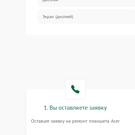
Экран (дисплей)
Связь
Разговор (микрофон, динамик)
Перегрев и нестабильная работа
Влага и механические повреждения
Сеть и интернет
1. Вы оставляете заявку
Зарядка и разъёмы
Оставьте заявку на ремонт планшета Acer
Программные сбои