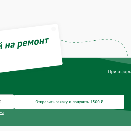
й на ремонт
При оформл
Отправить заявку и получить 1500 ₽
сти