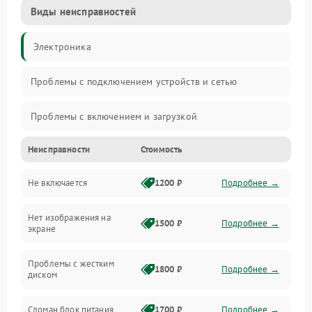
Виды неисправностей
Электроника
Проблемы с подключением устройств и сетью
Проблемы с включением и загрузкой
Неисправности
Стоимость
Проблемы с изображением и монитором
Не включается
1200 ₽
Подробнее →
Проблемы с производительностью и стабильностью
Нет изображения на
Прочие специфичные проблемы
1500 ₽
Подробнее →
экране
Проблемы с хранением данных
Проблемы с жестким
1800 ₽
Подробнее →
диском
Механические повреждения
Сломан блок питания
1700 ₽
Подробнее →