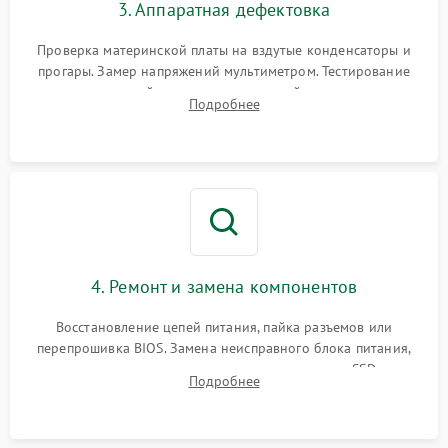
3. Аппаратная дефектовка
Проверка материнской платы на вздутые конденсаторы и
прогары. Замер напряжений мультиметром. Тестирование
оперативной памяти и накопителей с помощью
Подробнее
диагностического ПО для выявления сбойных секторов и
ошибок.
4. Ремонт и замена компонентов
Восстановление цепей питания, пайка разъемов или
перепрошивка BIOS. Замена неисправного блока питания,
видеокарты, процессора или установка нового SSD для
Подробнее
восстановления и повышения скорости работы системы.