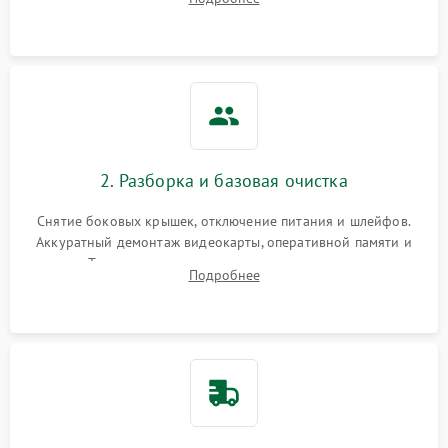
локализации базовых неисправностей без полного разбора.
2. Разборка и базовая очистка
Снятие боковых крышек, отключение питания и шлейфов.
Аккуратный демонтаж видеокарты, оперативной памяти и
кулеров. Тщательная очистка корпуса и радиаторов от пыли
Подробнее
с помощью сжатого воздуха для предотвращения
замыканий.