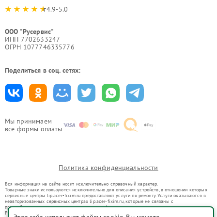
4.9-5.0
ООО "Русервис"
ИНН 7702633247
ОГРН 1077746335776
Поделиться в соц. сетях:
Мы принимаем
все формы оплаты
Политика конфиденциальности
Вся информация на сайте носит исключительно справочный характер.
Товарные знаки используются исключительно для описания устройств, в отношении которых
сервисные центры lip.acer-fixim.ru предоставляют услуги по ремонту. Услуги оказываются в
неавторизованных сервисных центрах lip.acer-fixim.ru, которые не связаны с
правообладателями товарных знаков или их официальными представителями.
Ремонт осуществляется для устройств, уже введенных в гражданский оборот в соответствии