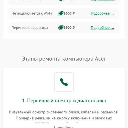
Программное обеспечение
Не подключается к Wi-Fi
1600 ₽
Подробнее →
Аудио
Перегрев процессора
1900 ₽
Подробнее →
Проблемы с видеокартой
1800 ₽
Подробнее →
Проблемы с
Этапы ремонта компьютера Acer
подключением внешних
1400 ₽
Подробнее →
устройств
Не работает система
1700 ₽
Подробнее →
охлаждения
Ошибки в работе
1. Первичный осмотр и диагностика
1500 ₽
Подробнее →
оперативной памяти
Визуальный осмотр системного блока, кабелей и разъемов.
Не распознается USB-порт
1300 ₽
Подробнее →
Проверка реакции на кнопку включения и звуковых
сигналов POST. Оценка работы блока питания для
Подробнее