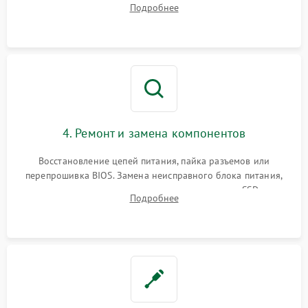
Подробнее
диагностического ПО для выявления сбойных секторов и
ошибок.
4. Ремонт и замена компонентов
Восстановление цепей питания, пайка разъемов или
перепрошивка BIOS. Замена неисправного блока питания,
видеокарты, процессора или установка нового SSD для
Подробнее
восстановления и повышения скорости работы системы.