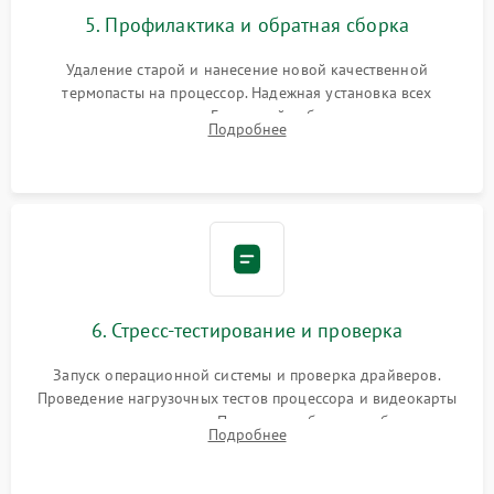
5. Профилактика и обратная сборка
Удаление старой и нанесение новой качественной
термопасты на процессор. Надежная установка всех
комплектующих в слоты. Грамотный кабель-менеджмент для
Подробнее
обеспечения правильной циркуляции воздуха внутри
корпуса ПК.
6. Стресс-тестирование и проверка
Запуск операционной системы и проверка драйверов.
Проведение нагрузочных тестов процессора и видеокарты
для контроля температур. Проверка работоспособности всех
Подробнее
USB-портов, аудиовыходов и сетевого подключения.