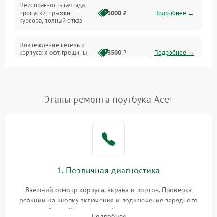
Неисправность тачпада:
Сеть и интернет
пропуски, прыжки
3000 ₽
Подробнее →
курсора, полный отказ
Система охлаждения
Повреждение петель и
корпуса: люфт, трещины,
3500 ₽
Подробнее →
деформация
Проблемы аккумулятора:
быстрая разрядка,
2500 ₽
Подробнее →
Этапы ремонта ноутбука Acer
невозможность зарядки,
вздутие
Неисправность зарядного
устройства или разъёма
2000 ₽
Подробнее →
питания
1. Первичная диагностика
Перегрев из‑за пыли,
износа термопасты или
2500 ₽
Подробнее →
неисправности кулера
Внешний осмотр корпуса, экрана и портов. Проверка
реакции на кнопку включения и подключение зарядного
устройства. Оценка потребления тока с помощью
Выход из строя SSD или
Подробнее