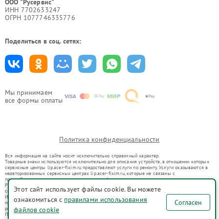
ООО "Русервис"
ИНН 7702633247
ОГРН 1077746335776
Поделиться в соц. сетях:
Мы принимаем
все формы оплаты
Политика конфиденциальности
Вся информация на сайте носит исключительно справочный характер.
Товарные знаки используются исключительно для описания устройств, в отношении которых
сервисные центры lip.acer-fixim.ru предоставляют услуги по ремонту. Услуги оказываются в
неавторизованных сервисных центрах lip.acer-fixim.ru, которые не связаны с
правообладателями товарных знаков или их официальными представителями.
Ремонт осуществляется для устройств, уже введенных в гражданский оборот в соответствии
Этот сайт использует файлы cookie. Вы можете
со статьей 1487 ГК РФ.
Использование товарных знаков не преследует цели индивидуализации услуг или введения
ознакомиться с
правилами использования
Согласен
потребителей в заблуждение, а служит для информирования о предоставляемых услугах по
файлов cookie
ремонту техники указанных брендов.
Представленная на сайте информация не является публичной офертой, определяемой