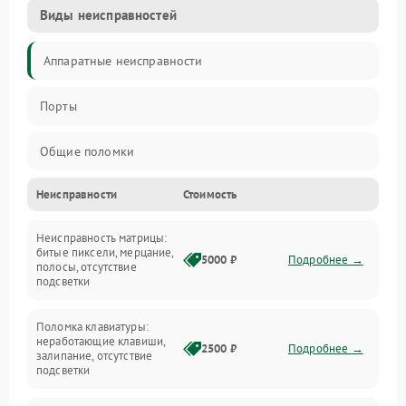
Виды неисправностей
Аппаратные неисправности
Порты
Общие поломки
Неисправности
Стоимость
Устройства
Неисправность матрицы:
Программные ошибки
битые пиксели, мерцание,
5000 ₽
Подробнее →
полосы, отсутствие
подсветки
Электрические и системные сбои
Поломка клавиатуры:
Интерфейсные проблемы
неработающие клавиши,
2500 ₽
Подробнее →
залипание, отсутствие
подсветки
Батарея