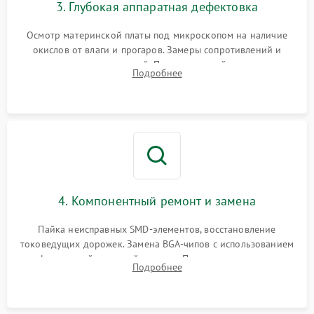
3. Глубокая аппаратная дефектовка
Осмотр материнской платы под микроскопом на наличие
окислов от влаги и прогаров. Замеры сопротивлений и
дежурных напряжений. Проверка цепей питания,
Подробнее
мультиконтроллера, процессора и видеочипа.
4. Компонентный ремонт и замена
Пайка неисправных SMD-элементов, восстановление
токоведущих дорожек. Замена BGA-чипов с использованием
инфракрасной паяльной станции. Прошивка микросхемы
Подробнее
BIOS или замена поврежденных портов USB