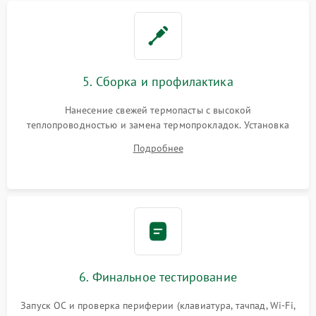
5. Сборка и профилактика
Нанесение свежей термопасты с высокой
теплопроводностью и замена термопрокладок. Установка
системы охлаждения, подключение всех внутренних
Подробнее
шлейфов, модулей памяти и накопителей. Предварительная
сборка корпуса.
6. Финальное тестирование
Запуск ОС и проверка периферии (клавиатура, тачпад, Wi-Fi,