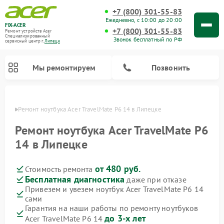
+7 (800) 301-55-83
Ежедневно, с 10:00 до 20:00
FIX-ACER
+7 (800) 301-55-83
Ремонт устройств Acer
Специализированный
Звонок бесплатный по РФ
cервисный центр г.
Липецк
Мы ремонтируем
Позвонить
пецке
Ремонт ноутбука Acer TravelMate P6 14 в Липецке
Ремонт ноутбука Acer TravelMate P6
14 в Липецке
от 480 руб.
Стоимость ремонта
Бесплатная диагностика
даже при отказе
Привезем и увезем ноутбук Acer TravelMate P6 14
сами
Гарантия на наши работы по ремонту ноутбуков
до 3-х лет
Acer TravelMate P6 14