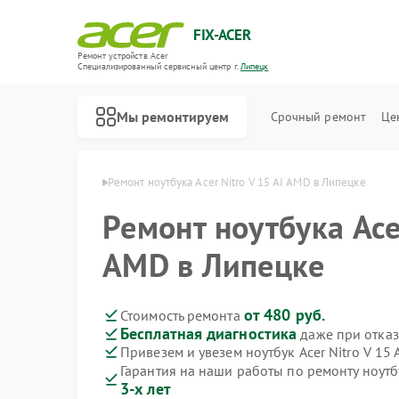
FIX-ACER
Ремонт устройств Acer
Специализированный cервисный центр г.
Липецк
Мы ремонтируем
Срочный ремонт
Це
уков Acer в Липецке
Ремонт ноутбука Acer Nitro V 15 AI AMD в Липецке
Ремонт ноутбука Acer
AMD в Липецке
от 480 руб.
Стоимость ремонта
Бесплатная диагностика
даже при отказ
Привезем и увезем ноутбук Acer Nitro V 15
Гарантия на наши работы по ремонту ноутбу
3-х лет
Ремонт электросамокатов Acer