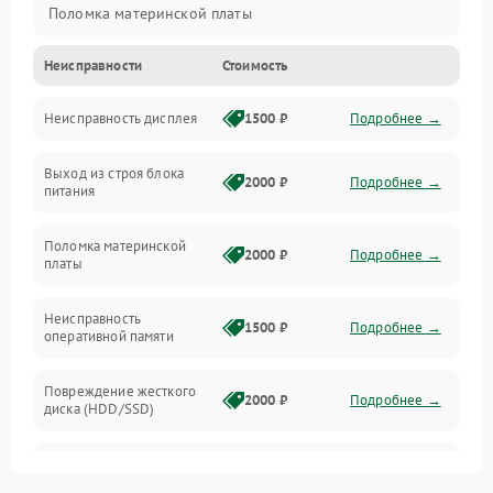
Поломка материнской платы
Неисправности
Стоимость
Неисправность системы охлаждения
Неисправность дисплея
1500 ₽
Подробнее →
Неисправность BIOS
Выход из строя блока
Повреждение корпуса
2000 ₽
Подробнее →
питания
Поломка аудиосистемы (динамики, разъёмы)
Поломка материнской
2000 ₽
Подробнее →
платы
Неисправность Wi-Fi модуля
Неисправность
1500 ₽
Подробнее →
оперативной памяти
Повреждение разъёмов (USB, HDMI и др.)
Повреждение жесткого
Поломка видеокарты
2000 ₽
Подробнее →
диска (HDD/SSD)
Неисправность процессора
Неисправность
2500 ₽
Подробнее →
процессора