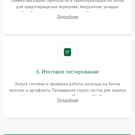
Замена высохшей термопасты и термопрокладок на чипах
для предотвращения перегрева. Аккуратная укладка
кабелей, подключение хрупких шлейфов матрицы и
Подробнее
надежная фиксация всех элементов внутри корпуса
моноблока.
6. Итоговое тестирование
Запуск системы и проверка работы матрицы на битые
пиксели и артефакты. Проведение стресс-тестов для оценки
эффективности охлаждения. Проверка Wi-Fi, камеры,
Подробнее
микрофона и всех портов перед выдачей устройства.