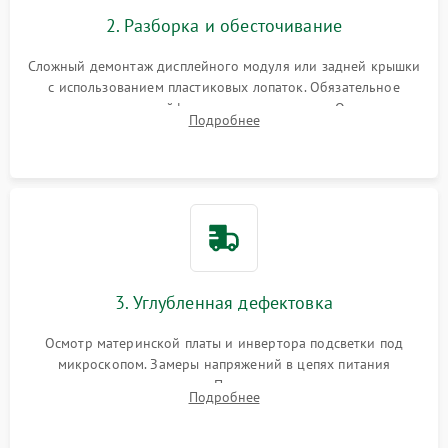
Повреждение внутренних проводов
2. Разборка и обесточивание
Поломка батареи (если
2000 ₽
Подробнее →
есть)
Сложный демонтаж дисплейного модуля или задней крышки
Механические повреждения
с использованием пластиковых лопаток. Обязательное
Неисправность тачпада
отключение шлейфов матрицы и питания. Очистка
1500 ₽
Подробнее →
(если есть)
Подробнее
массивной системы охлаждения от скопившейся пыли.
Поломка веб-камеры
1000 ₽
Подробнее →
Неисправность
1000 ₽
Подробнее →
микрофона
Повреждение внутренних
1000 ₽
Подробнее →
3. Углубленная дефектовка
проводов
Осмотр материнской платы и инвертора подсветки под
Неисправность BIOS
1500 ₽
Подробнее →
микроскопом. Замеры напряжений в цепях питания
процессора и видеокарты. Проверка состояния жесткого
Подробнее
диска и оперативной памяти с помощью POST-карт и
мультиметра.